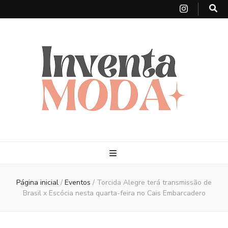
Página inicial
/
Eventos
/
Torcida Alegre terá transmissão de
Brasil x Escócia nesta quarta-feira no Cais Embarcadero