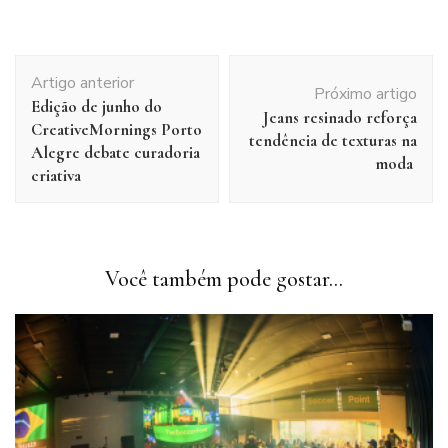
Navegação
Artigo anterior
de
Próximo artigo
Edição de junho do
post
Jeans resinado reforça
CreativeMornings Porto
tendência de texturas na
Alegre debate curadoria
moda
criativa
Você também pode gostar...