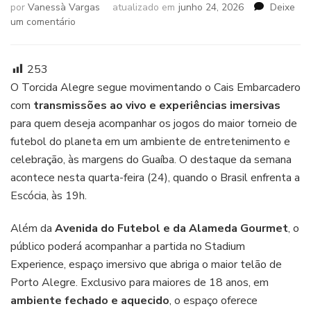
por
Vanessà Vargas
atualizado em
junho 24, 2026
Deixe
em
um comentário
Torcida
Alegre
terá
253
transmissão
O Torcida Alegre segue movimentando o Cais Embarcadero
de
com
transmissões ao vivo e experiências imersivas
Brasil
para quem deseja acompanhar os jogos do maior torneio de
x
Escócia
futebol do planeta em um ambiente de entretenimento e
nesta
celebração, às margens do Guaíba. O destaque da semana
quarta-
acontece nesta quarta-feira (24), quando o Brasil enfrenta a
feira
Escócia, às 19h.
no
Cais
Embarcadero
Além da
Avenida do Futebol e da Alameda Gourmet
, o
público poderá acompanhar a partida no Stadium
Experience, espaço imersivo que abriga o maior telão de
Porto Alegre. Exclusivo para maiores de 18 anos, em
ambiente fechado e aquecido
, o espaço oferece