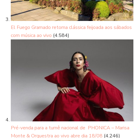
El Fuego Gramado retoma clássica feijoada aos sábados
com música ao vivo
(4.584)
Pré-venda para a turnê nacional de PHONICA – Marisa
Monte & Orquestra ao vivo abre dia 18/08
(4.246)