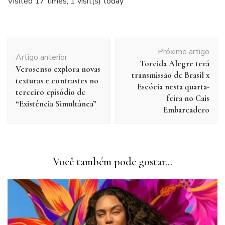
Visited 17 times, 1 visit(s) today
Navegação
Próximo artigo
de
Artigo anterior
Torcida Alegre terá
post
Verosenso explora novas
transmissão de Brasil x
texturas e contrastes no
Escócia nesta quarta-
terceiro episódio de
feira no Cais
“Existência Simultânea”
Embarcadero
Você também pode gostar...