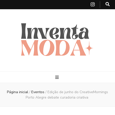
Página inicial
/
Eventos
/
Edição de junho do CreativeMornings
Porto Alegre debate curadoria criativa