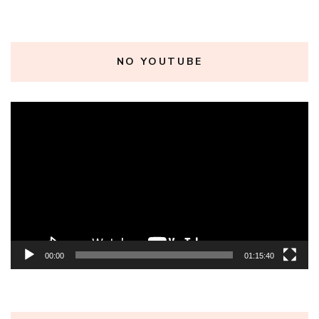
NO YOUTUBE
Tocador
de
vídeo
00:00
01:15:40