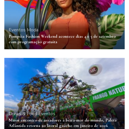
Eventos
Moda
Pompéia Fashion Weekend acontece dias 4 e 5 de setembro
com programação gratuita
Drinks & Food
Eventos
Maior encontro de assadores à beira-mar do mundo, Paleta
Atlântida retorna ao litoral gaúcho em janeiro de 2026