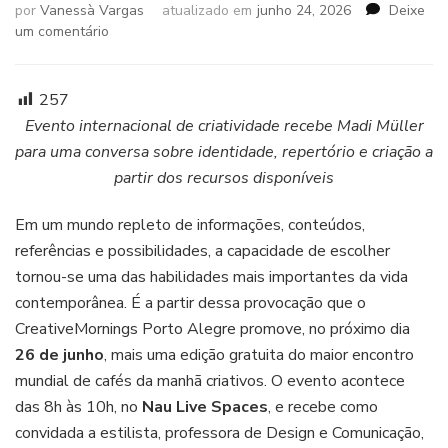
por
Vanessà Vargas
atualizado em
junho 24, 2026
Deixe
em
um comentário
Edição
de
junho
257
do
Evento internacional de criatividade recebe Madi Müller
CreativeMornings
para uma conversa sobre identidade, repertório e criação a
Porto
partir dos recursos disponíveis
Alegre
debate
curadoria
Em um mundo repleto de informações, conteúdos,
criativa
referências e possibilidades, a capacidade de escolher
tornou-se uma das habilidades mais importantes da vida
contemporânea. É a partir dessa provocação que o
CreativeMornings Porto Alegre promove, no próximo dia
26 de junho
, mais uma edição gratuita do maior encontro
mundial de cafés da manhã criativos. O evento acontece
das 8h às 10h, no
Nau Live Spaces
, e recebe como
convidada a estilista, professora de Design e Comunicação,