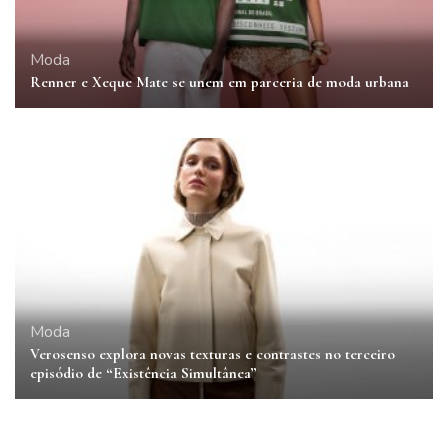
Moda
Renner e Xeque Mate se unem em parceria de moda urbana
Moda
Verosenso explora novas texturas e contrastes no terceiro
episódio de “Existência Simultânea”