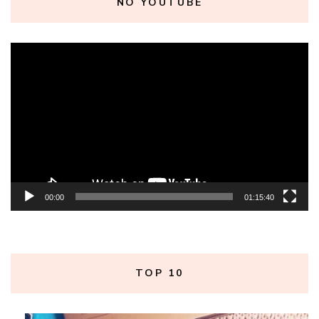
NO YOUTUBE
Tocador
de
vídeo
00:00
01:15:40
TOP 10