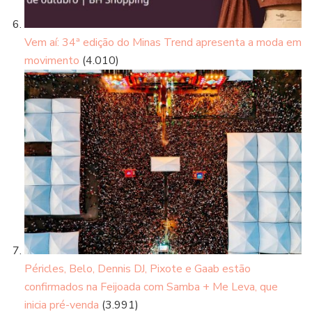
Vem aí: 34ª edição do Minas Trend apresenta a moda em
movimento
(4.010)
Péricles, Belo, Dennis DJ, Pixote e Gaab estão
confirmados na Feijoada com Samba + Me Leva, que
inicia pré-venda
(3.991)