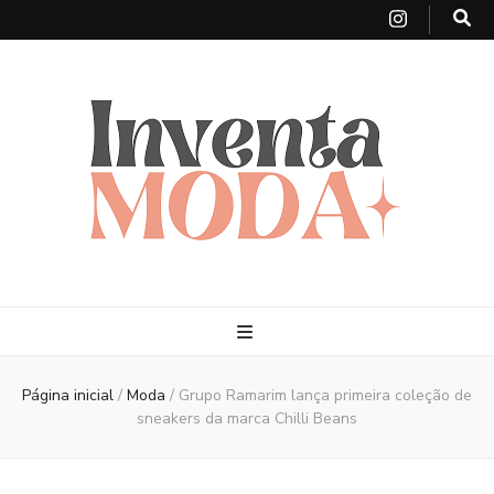
Página inicial
/
Moda
/
Grupo Ramarim lança primeira coleção de
sneakers da marca Chilli Beans