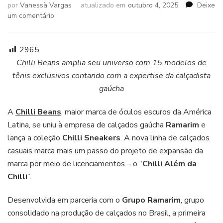
por
Vanessà Vargas
atualizado em
outubro 4, 2025
Deixe
em
um comentário
Grupo
Ramarim
lança
2965
primeira
Chilli Beans amplia seu universo com 15 modelos de
coleção
tênis exclusivos contando com a expertise da calçadista
de
gaúcha
sneakers
da
marca
A
Chilli Beans
, maior marca de óculos escuros da América
Chilli
Latina, se uniu à empresa de calçados gaúcha
Ramarim
e
Beans
lança a coleção
Chilli Sneakers
. A nova linha de calçados
casuais marca mais um passo do projeto de expansão da
marca por meio de licenciamentos – o “
Chilli Além da
Chilli
”.
Desenvolvida em parceria com o
Grupo Ramarim
, grupo
consolidado na produção de calçados no Brasil, a primeira