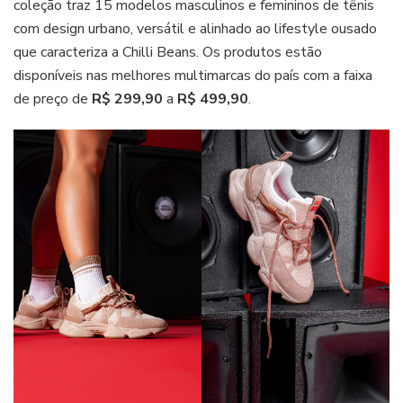
coleção traz 15 modelos masculinos e femininos de tênis
com design urbano, versátil e alinhado ao lifestyle ousado
que caracteriza a Chilli Beans. Os produtos estão
disponíveis nas melhores multimarcas do país com a faixa
de preço de
R$ 299,90
a
R$ 499,90
.