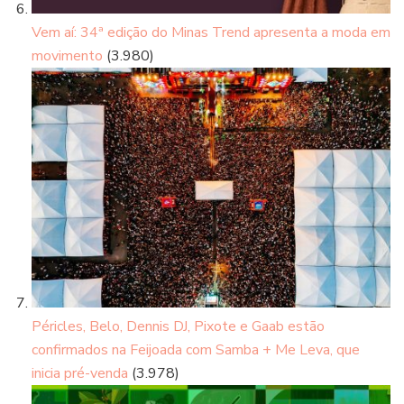
Vem aí: 34ª edição do Minas Trend apresenta a moda em
movimento
(3.980)
Péricles, Belo, Dennis DJ, Pixote e Gaab estão
confirmados na Feijoada com Samba + Me Leva, que
inicia pré-venda
(3.978)