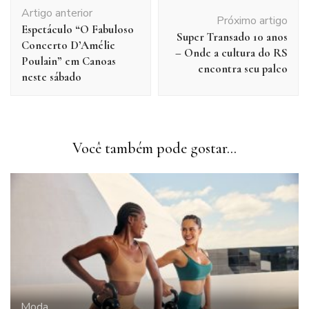
Navegação
Artigo anterior
de
Próximo artigo
Espetáculo “O Fabuloso
post
Super Transado 10 anos
Concerto D’Amélie
– Onde a cultura do RS
Poulain” em Canoas
encontra seu palco
neste sábado
Você também pode gostar...
Moda