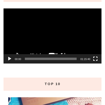
Tocador
de
vídeo
00:00
01:15:40
TOP 10