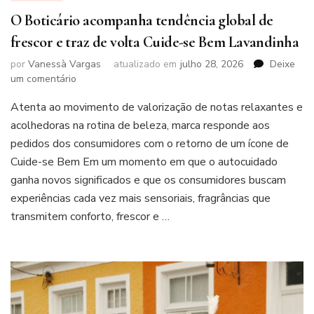
O Boticário acompanha tendência global de
frescor e traz de volta Cuide-se Bem Lavandinha
por
Vanessà Vargas
atualizado em
julho 28, 2026
Deixe
em
um comentário
O
Atenta ao movimento de valorização de notas relaxantes e
Boticário
acompanha
acolhedoras na rotina de beleza, marca responde aos
tendência
pedidos dos consumidores com o retorno de um ícone de
global
Cuide-se Bem Em um momento em que o autocuidado
de
ganha novos significados e que os consumidores buscam
frescor
e
experiências cada vez mais sensoriais, fragrâncias que
traz
transmitem conforto, frescor e …
de
volta
Cuide-
se
Bem
Lavandinha