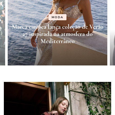
MÚSICA
o
Universo Alegria abre venda de
ingressos nesta sexta-feira (7) para
edição de Porto Alegre