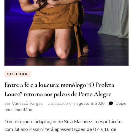
CULTURA
Entre a fé e a loucura: monólogo “O Profeta
Louco” retorna aos palcos de Porto Alegre
por
Vanessà Vargas
atualizado em
agosto 6, 2026
Deixe
em
um comentário
Entre
Com direção e adaptação de Suzi Martinez, o espetáculo
a
fé
com Juliano Passini terá apresentações de 07 a 16 de