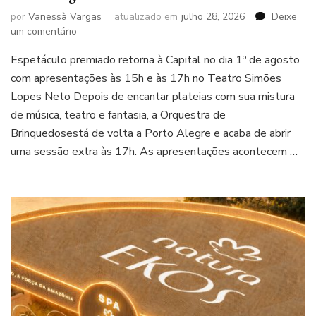
por
Vanessà Vargas
atualizado em
julho 28, 2026
Deixe
em
um comentário
Orquestra
Espetáculo premiado retorna à Capital no dia 1º de agosto
de
Brinquedos
com apresentações às 15h e às 17h no Teatro Simões
abre
Lopes Neto Depois de encantar plateias com sua mistura
sessão
de música, teatro e fantasia, a Orquestra de
extra
Brinquedosestá de volta a Porto Alegre e acaba de abrir
em
Porto
uma sessão extra às 17h. As apresentações acontecem …
Alegre