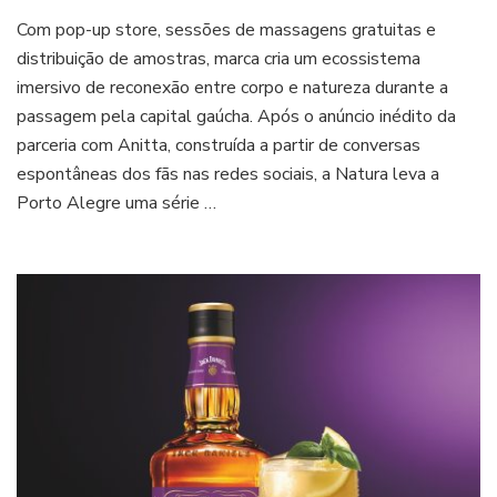
Natura
Com pop-up store, sessões de massagens gratuitas e
Ekos
leva
distribuição de amostras, marca cria um ecossistema
experiências
imersivo de reconexão entre corpo e natureza durante a
imersivas
passagem pela capital gaúcha. Após o anúncio inédito da
de
parceria com Anitta, construída a partir de conversas
bem-
estar
espontâneas dos fãs nas redes sociais, a Natura leva a
à
Porto Alegre uma série …
turnê
Equilibrivm
de
Anitta
em
Porto
Alegre