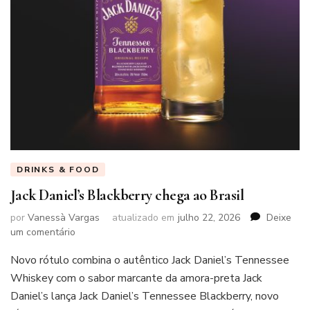
DRINKS & FOOD
Jack Daniel’s Blackberry chega ao Brasil
por
Vanessà Vargas
atualizado em
julho 22, 2026
Deixe
em
um comentário
Jack
Novo rótulo combina o autêntico Jack Daniel’s Tennessee
Daniel’s
Blackberry
Whiskey com o sabor marcante da amora-preta Jack
chega
Daniel’s lança Jack Daniel’s Tennessee Blackberry, novo
ao