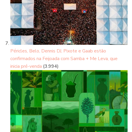
Péricles, Belo, Dennis DJ, Pixote e Gaab estão
confirmados na Feijoada com Samba + Me Leva, que
inicia pré-venda
(3.994)