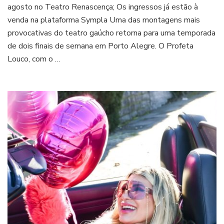
e
agosto no Teatro Renascença; Os ingressos já estão à
a
venda na plataforma Sympla Uma das montagens mais
loucura:
provocativas do teatro gaúcho retorna para uma temporada
monólogo
“O
de dois finais de semana em Porto Alegre. O Profeta
Profeta
Louco, com o …
Louco”
retorna
aos
palcos
de
Porto
Alegre