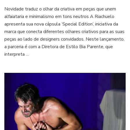
Riachuelo
Novidade traduz o olhar da criativa em peças que unem
lança
cápsula
alfaiataria e minimalismo em tons neutros A Riachuelo
em
apresenta sua nova cápsula ‘Special Edition’, iniciativa da
parceria
marca que conecta diferentes olhares criativos para as suas
com
peças ao lado de designers convidados. Neste lançamento,
a
Diretora
a parceria é com a Diretora de Estilo Bia Parente, que
de
interpreta …
Estilo
Bia
Parente