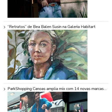
“Retratos” de Bea Balen Susin na Galeria Habitart
ParkShopping Canoas amplia mix com 14 novas marcas…