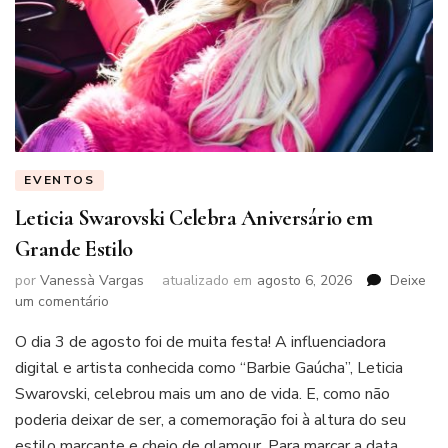
EVENTOS
Leticia Swarovski Celebra Aniversário em
Grande Estilo
por
Vanessà Vargas
atualizado em
agosto 6, 2026
Deixe
em
um comentário
Leticia
O dia 3 de agosto foi de muita festa! A influenciadora
Swarovski
Celebra
digital e artista conhecida como “Barbie Gaúcha”, Leticia
Aniversário
Swarovski, celebrou mais um ano de vida. E, como não
em
poderia deixar de ser, a comemoração foi à altura do seu
Grande
estilo marcante e cheio de glamour. Para marcar a data
Estilo