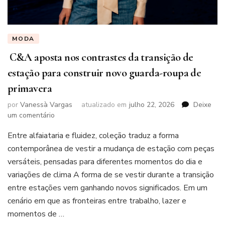
MODA
C&A aposta nos contrastes da transição de
estação para construir novo guarda-roupa de
primavera
por
Vanessà Vargas
atualizado em
julho 22, 2026
Deixe
em
um comentário
C&A
Entre alfaiataria e fluidez, coleção traduz a forma
aposta
nos
contemporânea de vestir a mudança de estação com peças
contrastes
versáteis, pensadas para diferentes momentos do dia e
da
variações de clima A forma de se vestir durante a transição
transição
entre estações vem ganhando novos significados. Em um
de
estação
cenário em que as fronteiras entre trabalho, lazer e
para
momentos de …
construir