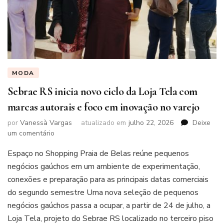
MODA
Sebrae RS inicia novo ciclo da Loja Tela com
marcas autorais e foco em inovação no varejo
por
Vanessà Vargas
atualizado em
julho 22, 2026
Deixe
em
um comentário
Sebrae
Espaço no Shopping Praia de Belas reúne pequenos
RS
inicia
negócios gaúchos em um ambiente de experimentação,
novo
conexões e preparação para as principais datas comerciais
ciclo
do segundo semestre Uma nova seleção de pequenos
da
negócios gaúchos passa a ocupar, a partir de 24 de julho, a
Loja
Tela
Loja Tela, projeto do Sebrae RS localizado no terceiro piso