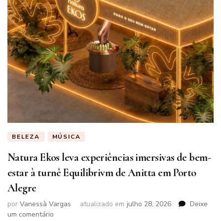
BELEZA
MÚSICA
Natura Ekos leva experiências imersivas de bem-
estar à turnê Equilibrivm de Anitta em Porto
Alegre
por
Vanessà Vargas
atualizado em
julho 28, 2026
Deixe
em
um comentário