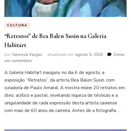
CULTURA
“Retratos” de Bea Balen Susin na Galeria
Habitart
por
Vanessà Vargas
atualizado em
agosto 5, 2026
Deixe
em
um comentário
“Retratos”
A Galeria Habitart inaugura, no dia 6 de agosto, a
de
Bea
exposição “Retratos”, da artista Bea Balen Susin, com
Balen
curadoria de Paulo Amaral. A mostra reúne 20 retratos em
Susin
óleo, acrílico e pastel, revelando riqueza de técnicas e a
na
singularidade de cada expressão desta artista caxiense
Galeria
Habitart
com mais de 60 anos de carreira. Antes de a fotografia …