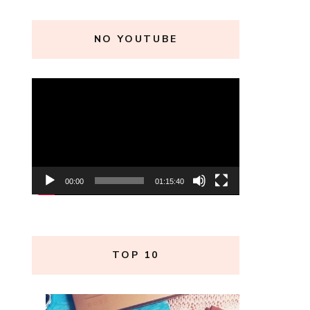
NO YOUTUBE
Tocador
de
vídeo
00:00
01:15:40
TOP 10