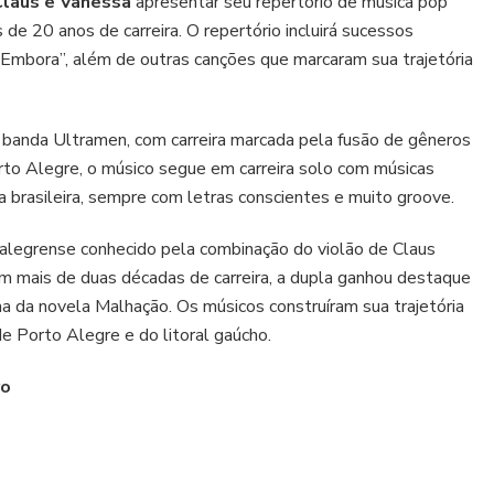
Claus e Vanessa
apresentar seu repertório de música pop
de 20 anos de carreira. O repertório incluirá sucessos
 Embora”, além de outras canções que marcaram sua trajetória
a banda Ultramen, com carreira marcada pela fusão de gêneros
rto Alegre, o músico segue em carreira solo com músicas
a brasileira, sempre com letras conscientes e muito groove.
alegrense conhecido pela combinação do violão de Claus
m mais de duas décadas de carreira, a dupla ganhou destaque
 da novela Malhação. Os músicos construíram sua trajetória
e Porto Alegre e do litoral gaúcho.
ro