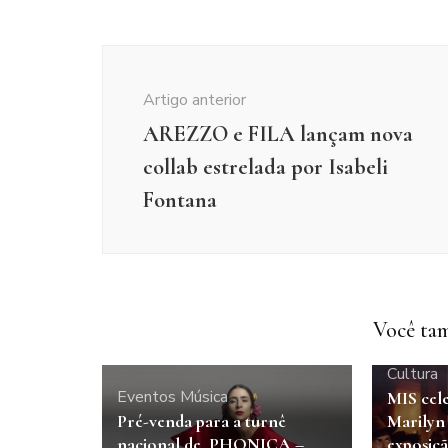
Navegação
de
Artigo anterior
post
AREZZO e FILA lançam nova
collab estrelada por Isabeli
Fontana
Você tam
Cultura
Eventos
Música
MIS cel
Pré-venda para a turnê
Marily
nacional de PHONICA –
exposiçã