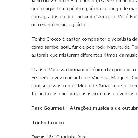
Já no dia 23, no mesmo horário, é a vez da dupla
que conquistou o público gaúcho ao longo de mais 
consagrados do duo, incluindo “Amor se Você For
no cenário musical gaúcho.
Tonho Crocco é cantor, compositor e vocalista d
como samba, soul, funk e pop rock. Natural de Po
autorais que misturam diferentes ritmos da músic
Claus e Vanessa formam o icônico duo pop porto-
Fetter e a voz marcante de Vanessa Marques. Co
com sucessos como “Medo de Amar”, que foi tema
tocando nas principais casas noturnas e eventos d
Park Gourmet – Atrações musicais de outub
Tonho Crocco
Data:
16/10 (quinta-feira)