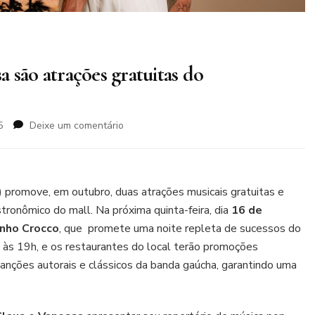
 são atrações gratuitas do
em
5
Deixe um comentário
Tonho
Crocco
e
Claus
) promove, em outubro, duas atrações musicais gratuitas e
e
tronômico do mall. Na próxima quinta-feira, dia
16 de
Vanessa
nho Crocco
, que promete uma noite repleta de sucessos do
são
atrações
o às 19h, e os restaurantes do local terão promoções
gratuitas
 canções autorais e clássicos da banda gaúcha, garantindo uma
do
ParkShopping
Canoas