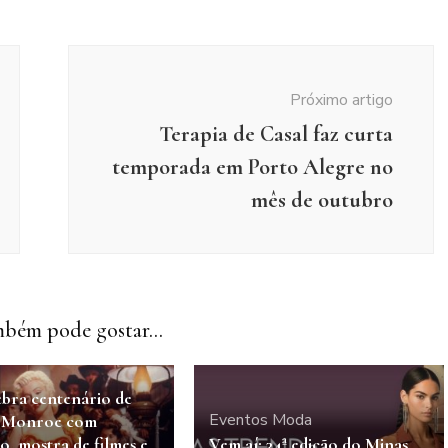
Próximo artigo
Terapia de Casal faz curta
temporada em Porto Alegre no
mês de outubro
bém pode gostar...
ebra centenário de
Eventos
Moda
n Monroe com
o, mostra de filmes e
Vem aí: 34ª edição do Minas