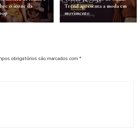
bre o ícone da
Trend apresenta a moda em
 pop
movimento
pos obrigatórios são marcados com
*