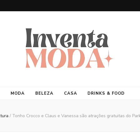
MODA
BELEZA
CASA
DRINKS & FOOD
ltura
/
Tonho Crocco e Claus e Vanessa são atrações gratuitas do Pa