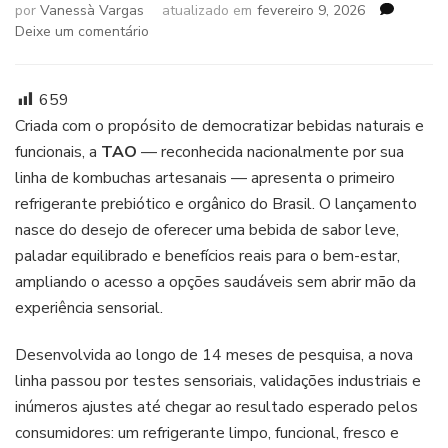
por
Vanessà Vargas
atualizado em
fevereiro 9, 2026
em
Deixe um comentário
TAO
lança
primeiro
659
refrigerante
Criada com o propósito de democratizar bebidas naturais e
prebiótico
funcionais, a
TAO
— reconhecida nacionalmente por sua
e
linha de kombuchas artesanais — apresenta o primeiro
orgânico
do
refrigerante prebiótico e orgânico do Brasil. O lançamento
Brasil,
nasce do desejo de oferecer uma bebida de sabor leve,
feito
paladar equilibrado e benefícios reais para o bem-estar,
com
ampliando o acesso a opções saudáveis sem abrir mão da
frutas
reais
experiência sensorial.
Desenvolvida ao longo de 14 meses de pesquisa, a nova
linha passou por testes sensoriais, validações industriais e
inúmeros ajustes até chegar ao resultado esperado pelos
consumidores: um refrigerante limpo, funcional, fresco e