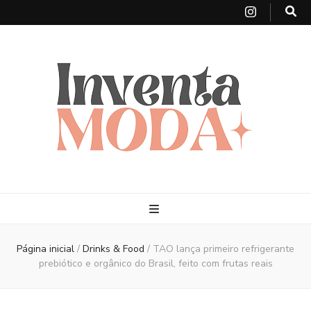
Página inicial
/
Drinks & Food
/
TAO lança primeiro refrigerante
prebiótico e orgânico do Brasil, feito com frutas reais