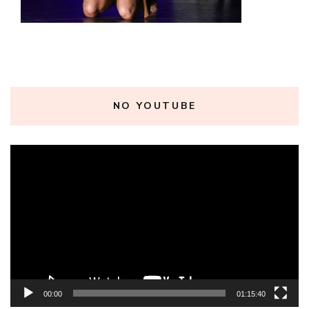
NO YOUTUBE
Tocador
de
vídeo
00:00
01:15:40