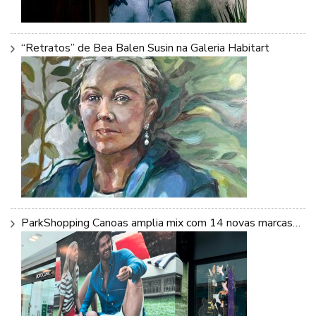
“Retratos” de Bea Balen Susin na Galeria Habitart
ParkShopping Canoas amplia mix com 14 novas marcas…