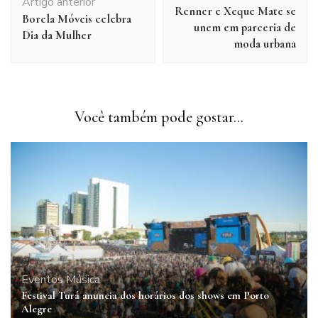
de
Artigo anterior
Renner e Xeque Mate se
post
Borela Móveis celebra
unem em parceria de
Dia da Mulher
moda urbana
Você também pode gostar...
Eventos
Música
Festival Turá anuncia dos horários dos shows em Porto
Alegre