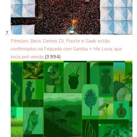
Péricles, Belo, Dennis DJ, Pixote e Gaab estão
confirmados na Feijoada com Samba + Me Leva, que
inicia pré-venda
(3.994)