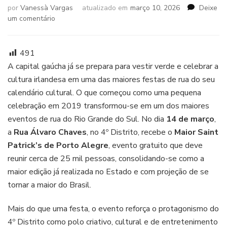
por
Vanessà Vargas
atualizado em
março 10, 2026
Deixe
em
um comentário
Maior
Saint
Patrick’s
491
de
A capital gaúcha já se prepara para vestir verde e celebrar a
Porto
cultura irlandesa em uma das maiores festas de rua do seu
Alegre
calendário cultural. O que começou como uma pequena
chega
à
celebração em 2019 transformou-se em um dos maiores
6ª
eventos de rua do Rio Grande do Sul. No dia
14 de março
,
edição
a
Rua Álvaro Chaves
, no 4º Distrito, recebe o
Maior Saint
com
Patrick’s de Porto Alegre
, evento gratuito que deve
festa
de
reunir cerca de 25 mil pessoas, consolidando-se como a
rua
maior edição já realizada no Estado e com projeção de se
e
tornar a maior do Brasil.
atrações
musicais
Mais do que uma festa, o evento reforça o protagonismo do
4º Distrito como polo criativo, cultural e de entretenimento