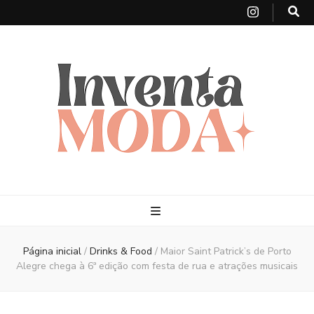
Página inicial
/
Drinks & Food
/
Maior Saint Patrick’s de Porto
Alegre chega à 6ª edição com festa de rua e atrações musicais