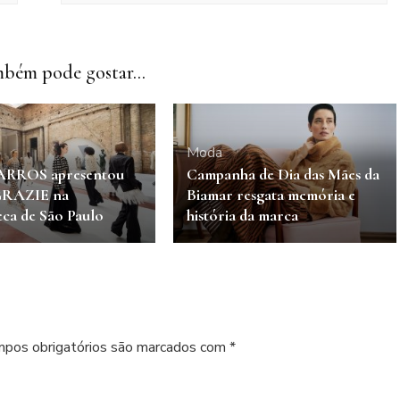
bém pode gostar...
Moda
ARROS apresentou
Campanha de Dia das Mães da
 GRAZIE na
Biamar resgata memória e
eca de São Paulo
história da marca
pos obrigatórios são marcados com
*