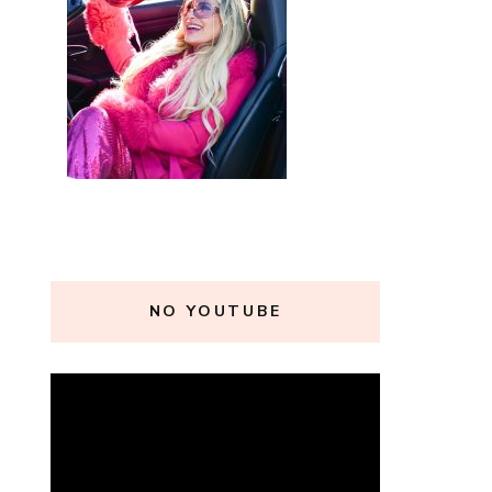
NO YOUTUBE
Tocador
de
vídeo