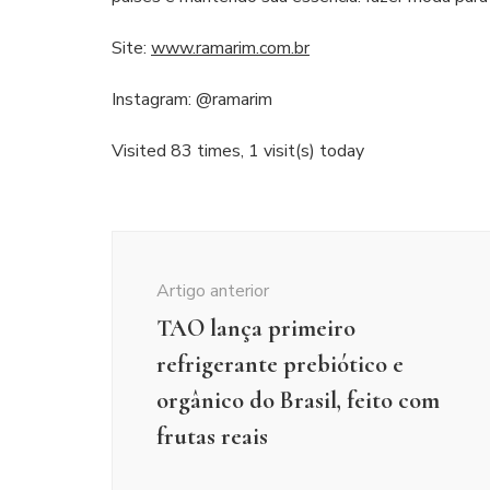
Site:
www.ramarim.com.br
Instagram: @ramarim
Visited 83 times, 1 visit(s) today
Navegação
de
Artigo anterior
post
TAO lança primeiro
refrigerante prebiótico e
orgânico do Brasil, feito com
frutas reais