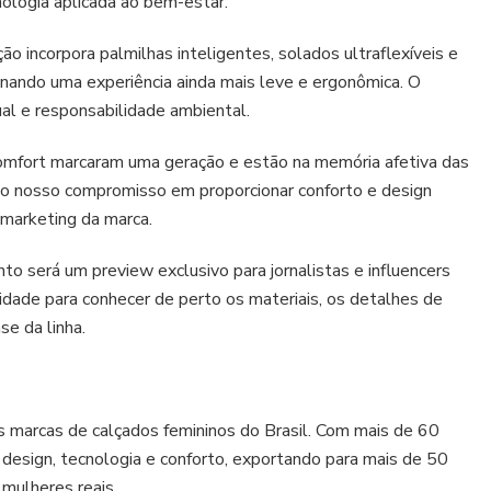
logia aplicada ao bem-estar.
exclusivo
para
a
o incorpora palmilhas inteligentes, solados ultraflexíveis e
imprensa
nando uma experiência ainda mais leve e ergonômica. O
e
ual e responsabilidade ambiental.
influencers
Comfort marcaram uma geração e estão na memória afetiva das
 o nosso compromisso em proporcionar conforto e design
 marketing da marca.
o será um preview exclusivo para jornalistas e influencers
ade para conhecer de perto os materiais, os detalhes de
se da linha.
 marcas de calçados femininos do Brasil. Com mais de 60
r design, tecnologia e conforto, exportando para mais de 50
mulheres reais.