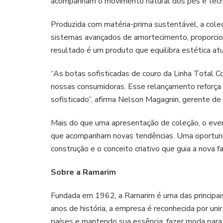
acompanham o movimento natural dos pés e tecno
Produzida com matéria-prima sustentável, a coleçã
sistemas avançados de amortecimento, proporcio
resultado é um produto que equilibra estética at
“As botas sofisticadas de couro da Linha Total 
nossas consumidoras. Esse relançamento reforça
sofisticado”, afirma Nelson Magagnin, gerente de
Mais do que uma apresentação de coleção, o event
que acompanham novas tendências. Uma oportunid
construção e o conceito criativo que guia a nova fa
Sobre a Ramarim
Fundada em 1962, a Ramarim é uma das principais
anos de história, a empresa é reconhecida por uni
países e mantendo sua essência: fazer moda para 