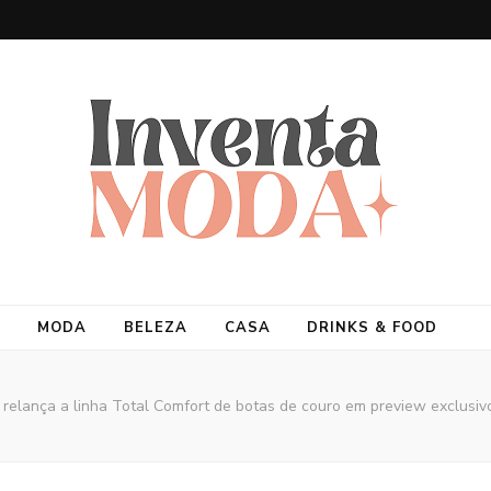
MODA
BELEZA
CASA
DRINKS & FOOD
relança a linha Total Comfort de botas de couro em preview exclusivo