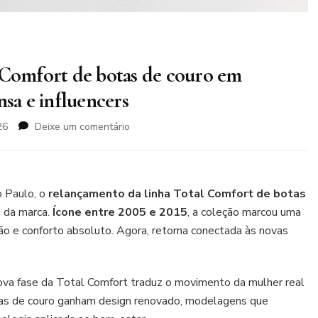
 Comfort de botas de couro em
nsa e influencers
em
26
Deixe um comentário
Ramarim
relança
a
linha
o Paulo, o
relançamento da linha Total Comfort de botas
Total
a da marca.
Ícone entre 2005 e 2015
, a coleção marcou uma
Comfort
ção e conforto absoluto. Agora, retorna conectada às novas
de
botas
de
couro
nova fase da Total Comfort traduz o movimento da mulher real
em
botas de couro ganham design renovado, modelagens que
preview