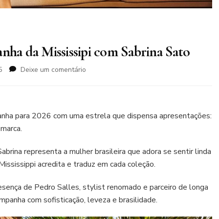
anha da Mississipi com Sabrina Sato
em
5
Deixe um comentário
Agência
Protarget
assina campanha
da
anha para 2026 com uma estrela que dispensa apresentações:
Mississipi
 marca.
com
Sabrina
Sabrina representa a mulher brasileira que adora se sentir linda
Sato
ississippi acredita e traduz em cada coleção.
resença de Pedro Salles, stylist renomado e parceiro de longa
mpanha com sofisticação, leveza e brasilidade.