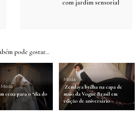
com jardim sensorial
bém pode gostar...
Moda
Moda
Zendaya brilha na capa de
m cena para o “dia do
maio da Vogue Brasil em
edição de aniversário