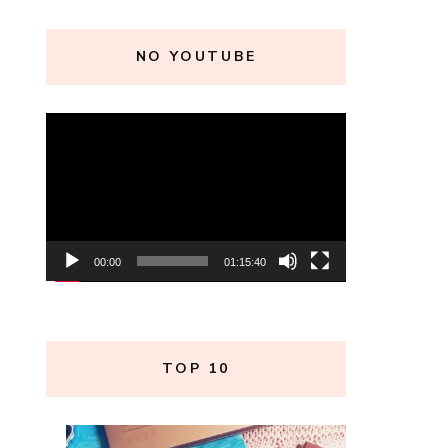
NO YOUTUBE
Tocador
de
vídeo
00:00
01:15:40
TOP 10