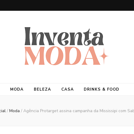
MODA
BELEZA
CASA
DRINKS & FOOD
cial
/
Moda
/
Agência Protarget assina campanha da Mississipi com Sa