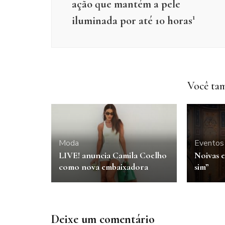
ação que mantém a pele
iluminada por até 10 horas¹
Você tam
Moda
Eventos
LIVE! anuncia Camila Coelho
Noivas e
como nova embaixadora
sim”
Deixe um comentário