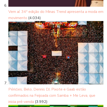
Vem aí: 34ª edição do Minas Trend apresenta a moda em
movimento
(4.034)
Péricles, Belo, Dennis DJ, Pixote e Gaab estão
confirmados na Feijoada com Samba + Me Leva, que
inicia pré-venda
(3.992)