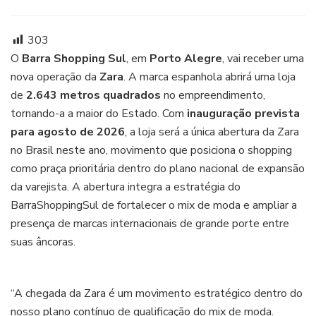
Zara
inaugura
em
303
agosto
O
Barra Shopping Sul
, em
Porto Alegre
, vai receber uma
sua
nova operação da
Zara
. A marca espanhola abrirá uma loja
maior
de
2.643 metros quadrados
no empreendimento,
loja
no
tornando-a a maior do Estado. Com
inauguração prevista
Rio
para agosto de 2026
, a loja será a única abertura da Zara
Grande
no Brasil neste ano, movimento que posiciona o shopping
do
como praça prioritária dentro do plano nacional de expansão
Sul
da varejista. A abertura integra a estratégia do
BarraShoppingSul de fortalecer o mix de moda e ampliar a
presença de marcas internacionais de grande porte entre
suas âncoras.
“A chegada da Zara é um movimento estratégico dentro do
nosso plano contínuo de qualificação do mix de moda.