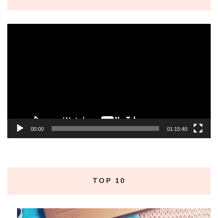
Tocador
de
vídeo
00:00
01:15:40
TOP 10