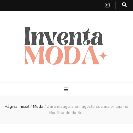
Página inicial
/
Moda
/
Zara inaugura em agosto sua maior loja no
Rio Grande do Sul