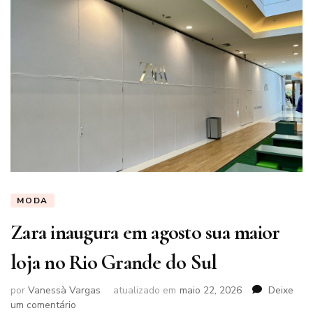
MODA
Zara inaugura em agosto sua maior
loja no Rio Grande do Sul
por
Vanessà Vargas
atualizado em
maio 22, 2026
Deixe
em
um comentário