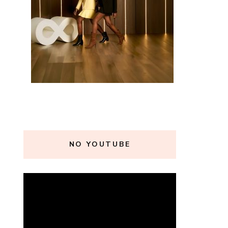
NO YOUTUBE
Tocador
de
vídeo