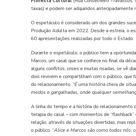
Floresta Cultural
(Rua Conselheiro Travassos, 
taxas) e podem ser adquiridos antecipadamente 
O espetáculo é considerado um dos grandes suce
Produção Adulta em 2022. Desde a estreia, o espe
60 apresentações realizadas por todo o Estado.
Durante o espetáculo, o público tem a oportunidade
Marcos, um casal que se conhece no final da déc
alguns conflitos, crises e muitas risadas, se vê 
dois revivem e compartilham com o público, que 
do relacionamento.
“É uma história cheia de situa
medos e gargalhadas, onde qualquer semelhança
A linha do tempo e a história do relacionamento
terapia do casal – com momentos de “flashback”
relação, através de situações divertidas, mas re
o público. “
Alice e Marcos são como todos nós, c