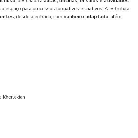
ultiuso
, destinada a
aulas, oficinas, ensaios e atividades
do espaço para processos formativos e criativos. A estrutura
ientes
, desde a entrada, com
banheiro adaptado
, além
a Kherlakian