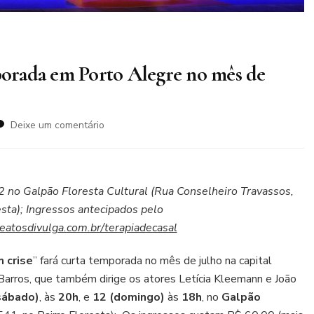
mporada em Porto Alegre no mês de
em
Deixe um comentário
Terapia
de
Casal
faz
2 no Galpão Floresta Cultural (Rua Conselheiro Travassos,
curta
esta); Ingressos antecipados pelo
temporada
eatosdivulga.com.br/terapiadecasal
em
Porto
Alegre
 crise
” fará curta temporada no mês de julho na capital
no
Barros, que também dirige os atores Letícia Kleemann e João
mês
sábado)
, às
20h
, e
12
(domingo)
às
18h
, no
Galpão
de