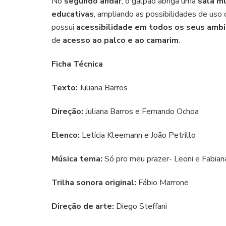
No
segundo andar
, o galpão abriga uma
sala m
educativas
, ampliando as possibilidades de uso 
possui
acessibilidade em todos os seus amb
de
acesso ao palco e ao camarim
.
Ficha Técnica
Texto:
Juliana Barros
Direção:
Juliana Barros e Fernando Ochoa
Elenco:
Letícia Kleemann e João Petrillo
Música tema:
Só pro meu prazer- Leoni e Fabian
Trilha sonora original:
Fábio Marrone
Direção de arte:
Diego Steffani