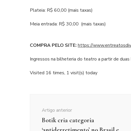
Plateia: R$ 60,00 (mais taxas)
Meia entrada: R$ 30,00 (mais taxas)
COMPRA PELO SITE:
https://www.entreatosdiv
Ingressos na bilheteria do teatro a partir de dua
Visited 16 times, 1 visit(s) today
Navegação
de
Artigo anterior
post
Botik cria categoria
‘antiderretimento’ no Brasil e