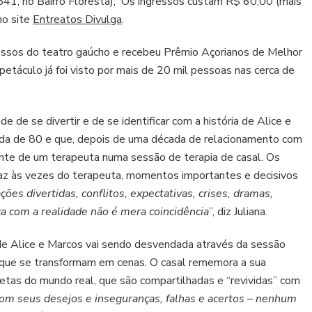
541, no Bairro Floresta); Os ingressos custam R$ 60,00 (mais
julho
no site
Entreatos Divulga
.
ssos do teatro gaúcho e recebeu Prêmio Açorianos de Melhor
táculo já foi visto por mais de 20 mil pessoas nas cerca de
 de se divertir e de se identificar com a história de Alice e
ada de 80 e que, depois de uma década de relacionamento com
diante de um terapeuta numa sessão de terapia de casal. Os
faz às vezes do terapeuta, momentos importantes e decisivos
ções divertidas, conflitos, expectativas, crises, dramas,
 com a realidade não é mera coincidência
”, diz Juliana.
 de Alice e Marcos vai sendo desvendada através da sessão
 que se transformam em cenas. O casal rememora a sua
pletas do mundo real, que são compartilhadas e “revividas” com
om seus desejos e inseguranças, falhas e acertos – nenhum