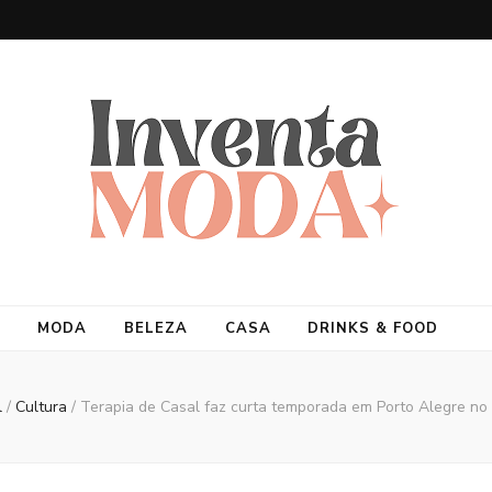
MODA
BELEZA
CASA
DRINKS & FOOD
l
/
Cultura
/
Terapia de Casal faz curta temporada em Porto Alegre no