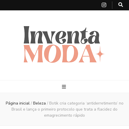
Página inicial
/
Beleza
/
Botik cria categoria ‘antiderretimento’ no
Brasil e lança o primeiro protocolo que trata a flacidez do
emagrecimento rápido