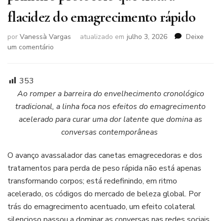
flacidez do emagrecimento rápido
por
Vanessà Vargas
atualizado em
julho 3, 2026
Deixe
em
um comentário
Botik
cria
categoria
353
‘antiderretimento’
Ao romper a barreira do envelhecimento cronológico
no
tradicional, a linha foca nos efeitos do emagrecimento
Brasil
acelerado para curar uma dor latente que domina as
e
lança
conversas contemporâneas
o
primeiro
O avanço avassalador das canetas emagrecedoras e dos
protocolo
tratamentos para perda de peso rápida não está apenas
que
transformando corpos; está redefinindo, em ritmo
trata
a
acelerado, os códigos do mercado de beleza global. Por
flacidez
trás do emagrecimento acentuado, um efeito colateral
do
silencioso passou a dominar as conversas nas redes sociais