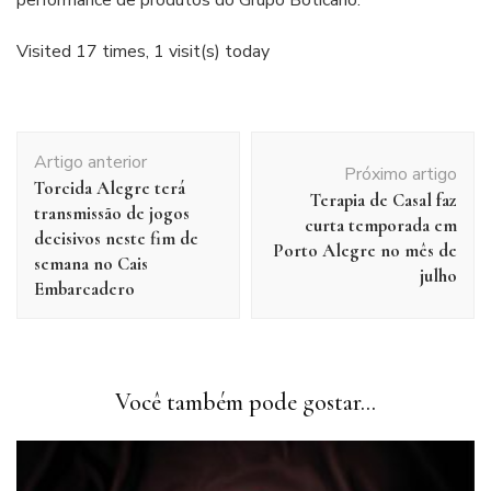
Visited 17 times, 1 visit(s) today
Navegação
Artigo anterior
de
Próximo artigo
Torcida Alegre terá
post
Terapia de Casal faz
transmissão de jogos
curta temporada em
decisivos neste fim de
Porto Alegre no mês de
semana no Cais
julho
Embarcadero
Você também pode gostar...