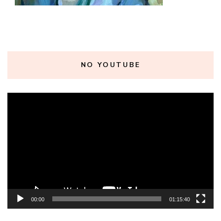
NO YOUTUBE
Tocador
de
vídeo
00:00
01:15:40