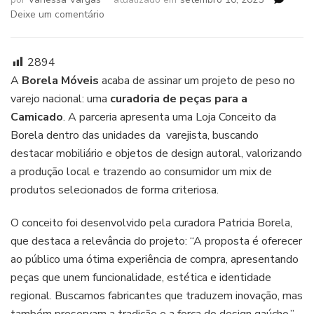
em
Deixe um comentário
Borela
Móveis
leva
2894
curadoria
A
Borela Móveis
acaba de assinar um projeto de peso no
gaúcha
varejo nacional: uma
curadoria de peças para a
ao
Camicado
. A parceria apresenta uma Loja Conceito da
varejo
nacional
Borela dentro das unidades da varejista, buscando
destacar mobiliário e objetos de design autoral, valorizando
a produção local e trazendo ao consumidor um mix de
produtos selecionados de forma criteriosa.
O conceito foi desenvolvido pela curadora Patricia Borela,
que destaca a relevância do projeto: “A proposta é oferecer
ao público uma ótima experiência de compra, apresentando
peças que unem funcionalidade, estética e identidade
regional. Buscamos fabricantes que traduzem inovação, mas