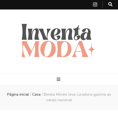
Página inicial
/
Casa
/
Borela Móveis leva curadoria gaúcha ao
varejo nacional