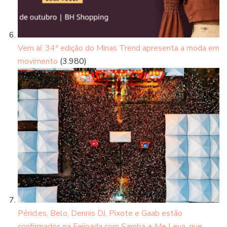
Vem aí: 34ª edição do Minas Trend apresenta a moda em
movimento
(3.980)
Péricles, Belo, Dennis DJ, Pixote e Gaab estão
confirmados na Feijoada com Samba + Me Leva, que