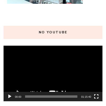
NO YOUTUBE
Tocador
de
vídeo
00:00
01:15:40