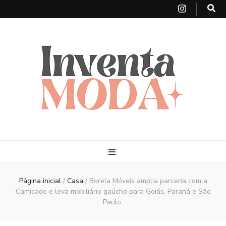
Página inicial
/
Casa
/
Borela Móveis amplia parceria com a
Camicado e leva mobiliário gaúcho para Goiás, Paraná e São
Paulo