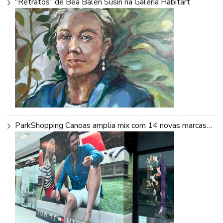
“Retratos” de Bea Balen Susin na Galeria Habitart
ParkShopping Canoas amplia mix com 14 novas marcas…