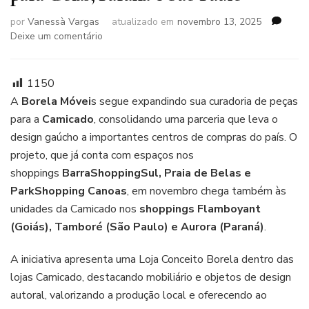
por
Vanessà Vargas
atualizado em
novembro 13, 2025
em
Deixe um comentário
Borela
Móveis
amplia
1150
parceria
A
Borela Móvei
s segue expandindo sua curadoria de peças
com
para a
Camicado
, consolidando uma parceria que leva o
a
design gaúcho a importantes centros de compras do país. O
Camicado
e
projeto, que já conta com espaços nos
leva
shoppings
BarraShoppingSul, Praia de Belas e
mobiliário
ParkShopping Canoas
, em novembro chega também às
gaúcho
unidades da Camicado nos
shoppings Flamboyant
para
Goiás,
(Goiás), Tamboré (São Paulo) e Aurora (Paraná)
.
Paraná
e
A iniciativa apresenta uma Loja Conceito Borela dentro das
São
lojas Camicado, destacando mobiliário e objetos de design
Paulo
autoral, valorizando a produção local e oferecendo ao