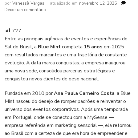
por
Vanessà Vargas
atualizado em
novembro 12, 2025
em
Deixe um comentário
Blue
Mint
celebra
727
15
Entre as principais agências de eventos e experiências do
anos
Sul do Brasil, a
Blue Mint
completa
15 anos
em 2025
com
com resultados marcantes e uma trajetória de constante
crescimento,
nova
evolução. A data marca conquistas: a empresa inaugurou
sede
uma nova sede, consolidou parcerias estratégicas e
e
conquistou novos clientes de peso nacional.
chegada
de
Fundada em 2010 por
Ana Paula Carneiro Costa
, a Blue
grandes
clientes
Mint nasceu do desejo de romper padrões e reinventar o
universo dos eventos corporativos. Após uma temporada
em Portugal, onde se conectou com a MySense —
empresa referência em marketing sensorial —, ela retornou
ao Brasil com a certeza de que era hora de empreender e