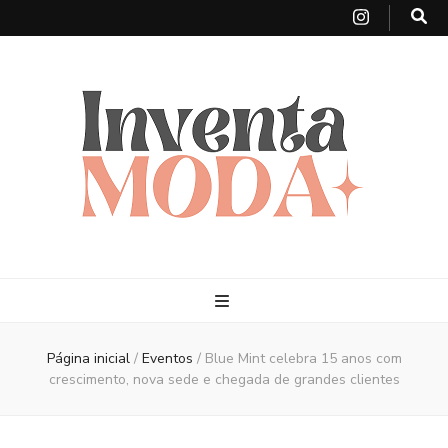
Página inicial
/
Eventos
/
Blue Mint celebra 15 anos com
crescimento, nova sede e chegada de grandes clientes