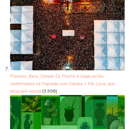
Péricles, Belo, Dennis DJ, Pixote e Gaab estão
confirmados na Feijoada com Samba + Me Leva, que
inicia pré-venda
(3.998)