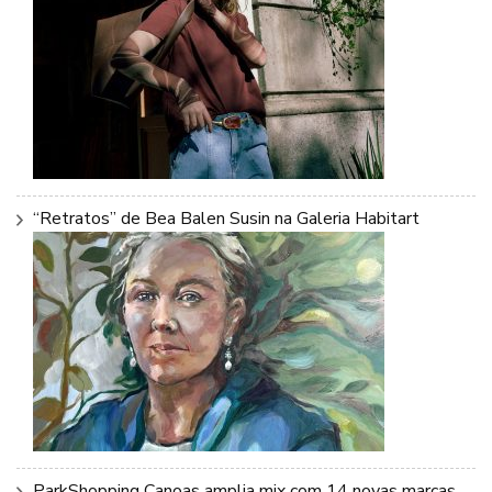
“Retratos” de Bea Balen Susin na Galeria Habitart
ParkShopping Canoas amplia mix com 14 novas marcas…