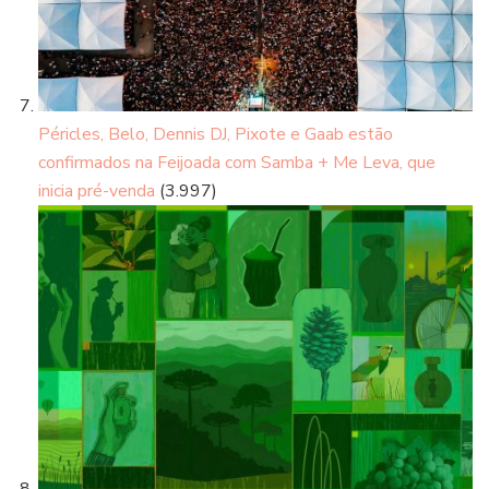
Péricles, Belo, Dennis DJ, Pixote e Gaab estão
confirmados na Feijoada com Samba + Me Leva, que
inicia pré-venda
(3.997)