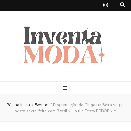
Página inicial
/
Eventos
/
Programação da Ginga na Beira segue
nesta sexta-feira com Brasil x Haiti e Festa ESBÓRNIA