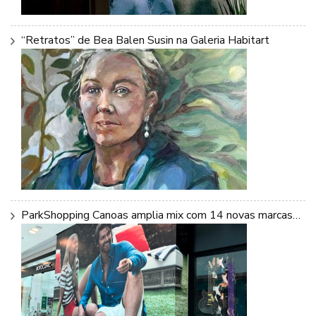
“Retratos” de Bea Balen Susin na Galeria Habitart
ParkShopping Canoas amplia mix com 14 novas marcas…