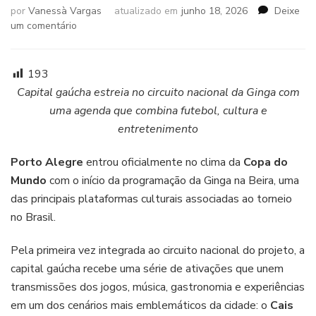
por
Vanessà Vargas
atualizado em
junho 18, 2026
Deixe
em
um comentário
Programação
da
Ginga
193
na
Capital gaúcha estreia no circuito nacional da Ginga com
Beira
uma agenda que combina futebol, cultura e
segue
entretenimento
nesta
sexta-
feira
Porto Alegre
entrou oficialmente no clima da
Copa do
com
Mundo
com o início da programação da Ginga na Beira, uma
Brasil
das principais plataformas culturais associadas ao torneio
x
no Brasil.
Haiti
e
Festa
Pela primeira vez integrada ao circuito nacional do projeto, a
ESBÓRNIA
capital gaúcha recebe uma série de ativações que unem
transmissões dos jogos, música, gastronomia e experiências
em um dos cenários mais emblemáticos da cidade: o
Cais