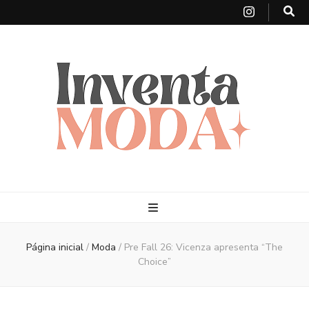
Página inicial
/
Moda
/
Pre Fall 26: Vicenza apresenta “The
Choice”