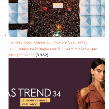
Péricles, Belo, Dennis DJ, Pixote e Gaab estão
confirmados na Feijoada com Samba + Me Leva, que
inicia pré-venda
(3.982)