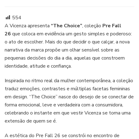
Pre
Fall
26:
554
Vicenza
A Vicenza apresenta
“The Choice”
, coleção
Pre Fall
apresenta
26
que coloca em evidência um gesto simples e poderoso:
“The
o ato de escolher. Mais do que decidir o que calçar, a nova
Choice”
narrativa da marca propõe um olhar sensível sobre as
pequenas decisões do dia a dia, aquelas que constroem
identidade, atitude e confiança.
Inspirada no ritmo real da mulher contemporânea, a coleção
traduz emoções, contrastes e múltiplas facetas femininas
em design. “The Choice” nasce do desejo de se conectar de
forma emocional, leve e verdadeira com a consumidora,
celebrando o instante em que vestir Vicenza se torna uma
extensão de quem se é.
A estética do Pre Fall 26 se constrói no encontro de