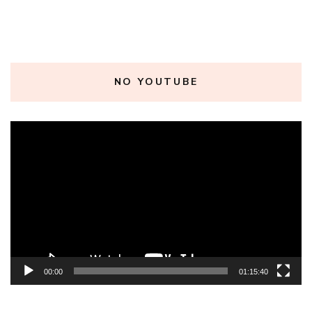
NO YOUTUBE
Tocador
de
vídeo
00:00
01:15:40