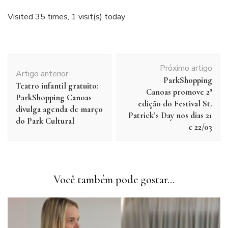
Visited 35 times, 1 visit(s) today
Navegação
Próximo artigo
de
Artigo anterior
ParkShopping
post
Teatro infantil gratuito:
Canoas promove 2ª
ParkShopping Canoas
edição do Festival St.
divulga agenda de março
Patrick’s Day nos dias 21
do Park Cultural
e 22/03
Você também pode gostar...