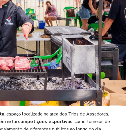
t
a
, espaço localizado na área dos Trios de Assadores,
ém inclui
competições esportivas
, como torneios de
ngajamento de diferentes públicos ao longo do dia.