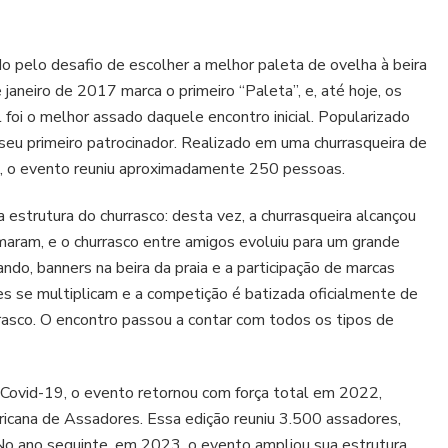
o pelo desafio de escolher a melhor paleta de ovelha à beira
 janeiro de 2017 marca o primeiro “Paleta”, e, até hoje, os
foi o melhor assado daquele encontro inicial. Popularizado
eu primeiro patrocinador. Realizado em uma churrasqueira de
o, o evento reuniu aproximadamente 250 pessoas.
 estrutura do churrasco: desta vez, a churrasqueira alcançou
aram, e o churrasco entre amigos evoluiu para um grande
ndo, banners na beira da praia e a participação de marcas
tes se multiplicam e a competição é batizada oficialmente de
rrasco. O encontro passou a contar com todos os tipos de
ovid-19, o evento retornou com força total em 2022,
ricana de Assadores. Essa edição reuniu 3.500 assadores,
 No ano seguinte, em 2023, o evento ampliou sua estrutura