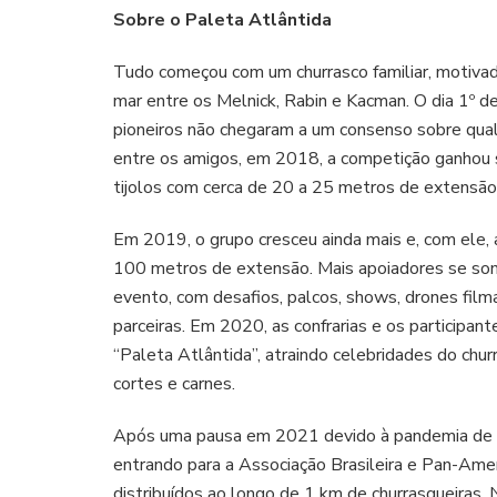
Sobre o Paleta Atlântida
Tudo começou com um churrasco familiar, motivad
mar entre os Melnick, Rabin e Kacman. O dia 1º de
pioneiros não chegaram a um consenso sobre qual 
entre os amigos, em 2018, a competição ganhou s
tijolos com cerca de 20 a 25 metros de extensã
Em 2019, o grupo cresceu ainda mais e, com ele, a
100 metros de extensão. Mais apoiadores se som
evento, com desafios, palcos, shows, drones filma
parceiras. Em 2020, as confrarias e os participan
“Paleta Atlântida”, atraindo celebridades do chu
cortes e carnes.
Após uma pausa em 2021 devido à pandemia de C
entrando para a Associação Brasileira e Pan-Ame
distribuídos ao longo de 1 km de churrasqueiras.