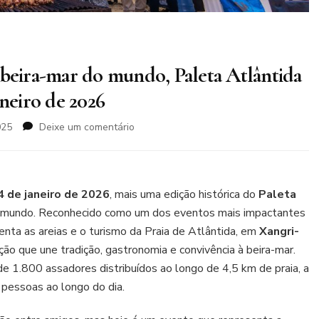
 beira-mar do mundo, Paleta Atlântida
aneiro de 2026
em
025
Deixe um comentário
Maior
encontro
de
assadores
 de janeiro de 2026
, mais uma edição histórica do
Paleta
à
 do mundo. Reconhecido como um dos eventos mais impactantes
beira-
nta as areias e o turismo da Praia de Atlântida, em
Xangri-
mar
do
ão que une tradição, gastronomia e convivência à beira-mar.
mundo,
de 1.800 assadores distribuídos ao longo de 4,5 km de praia, a
Paleta
 pessoas ao longo do dia.
Atlântida
retorna