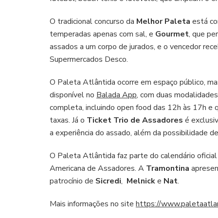
O tradicional concurso da
Melhor Paleta
está co
temperadas apenas com sal, e
Gourmet
, que pe
assados a um corpo de jurados, e o vencedor rec
Supermercados Desco.
O Paleta Atlântida ocorre em espaço público, mas
disponível no
Balada App
, com duas modalidades
completa, incluindo open food das 12h às 17h e q
taxas. Já o
Ticket Trio de Assadores
é exclusi
a experiência do assado, além da possibilidade d
O Paleta Atlântida faz parte do calendário oficial
Americana de Assadores. A
Tramontina
apresent
patrocínio de
Sicredi
,
Melnick
e
Nat
.
Mais informações no site
https://www.paletaatlan