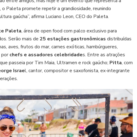
o entre amigos, mas hoje é um evento que representa a
ao
litoral
 o Paleta promete repetir a grandiosidade, reunindo
gaúcho
cultura gaúcha”, afirma Luciano Leon, CEO do Paleta.
em
janeiro
e Paleta
, área de open food com palco exclusivo para
de
dos. Serão mais de
25 estações gastronômicas
distribuídas
2026
ínas, aves, frutos do mar, carnes exóticas, hambúrgueres,
s por
chefs e assadores celebridade
s. Entre as atrações
 que passeia por Tim Maia, Ultramen e rock gaúcho;
Pitta
, com
orge Israe
l, cantor, compositor e saxofonista, ex-integrante
gerações.