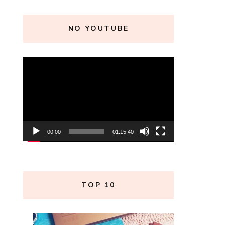
NO YOUTUBE
Tocador
de
vídeo
00:00
01:15:40
TOP 10