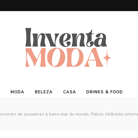
MODA
BELEZA
CASA
DRINKS & FOOD
encontro de assadores à beira-mar do mundo, Paleta Atlântida retorna