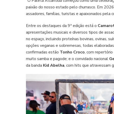
“O Paleta Atlântida começou como uma celebraçã
paixão do nosso estado pelo churrasco. Em 2026,
assadores, famílias, turistas e apaixonados pela 
Entre os destaques da 9ª edição está o
Camarot
apresentações musicais e diversos tipos de assa
no espaço, incluindo proteínas bovinas, ovinas, su
opções veganas e sobremesas, todas elaborada
confirmadas estão
Tonho Croco
, com repertório
muito samba e pagode; e o convidado nacional
Ge
da banda
Kid Abelha
, com hits que atravessam 