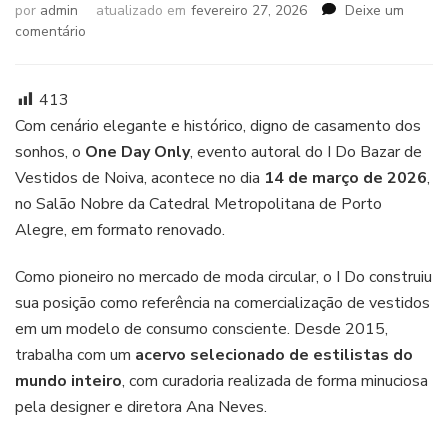
por
admin
atualizado em
fevereiro 27, 2026
Deixe um
em
comentário
I
Do
Bazar
413
de
Com cenário elegante e histórico, digno de casamento dos
Vestidos
sonhos, o
One Day Only
, evento autoral do I Do Bazar de
de
Vestidos de Noiva, acontece no dia
14 de março de 2026
,
Noiva
realiza
no Salão Nobre da Catedral Metropolitana de Porto
evento
Alegre, em formato renovado.
na
Catedral
Como pioneiro no mercado de moda circular, o I Do construiu
Metropolitana
sua posição como referência na comercialização de vestidos
de
Porto
em um modelo de consumo consciente. Desde 2015,
Alegre
trabalha com um
acervo selecionado de estilistas do
mundo inteiro
, com curadoria realizada de forma minuciosa
pela designer e diretora Ana Neves.