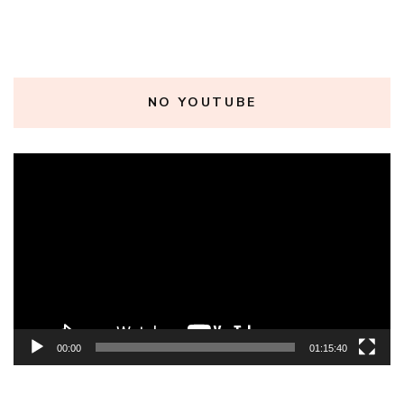
NO YOUTUBE
Tocador
de
vídeo
00:00
01:15:40