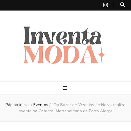
Página inicial
/
Eventos
/
I Do Bazar de Vestidos de Noiva realiza
evento na Catedral Metropolitana de Porto Alegre