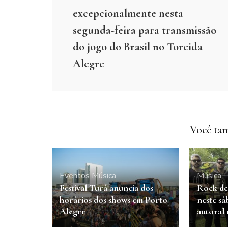
excepcionalmente nesta
segunda-feira para transmissão
do jogo do Brasil no Torcida
Alegre
Você tam
Eventos
Música
Música
Festival Turá anuncia dos
Rock de
horários dos shows em Porto
neste sá
Alegre
autoral