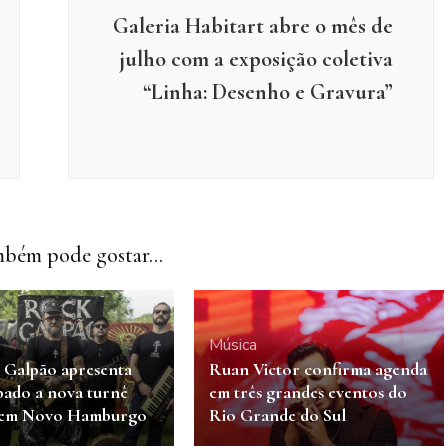
Galeria Habitart abre o mês de
julho com a exposição coletiva
“Linha: Desenho e Gravura”
bém pode gostar...
Música
 Galpão apresenta
Ruan Victor confirma agenda
bado a nova turnê
em três grandes eventos do
 em Novo Hamburgo
Rio Grande do Sul