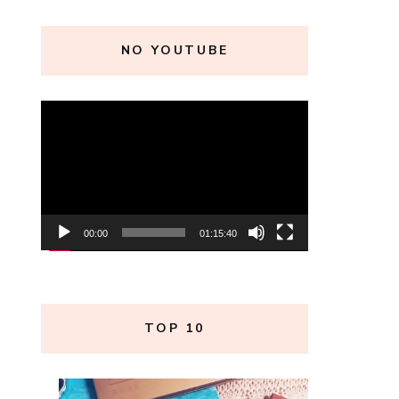
NO YOUTUBE
Tocador
de
vídeo
00:00
01:15:40
TOP 10