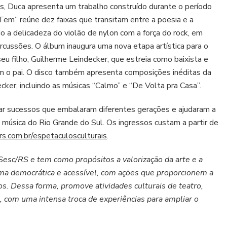
as, Duca apresenta um trabalho construído durante o período
em” reúne dez faixas que transitam entre a poesia e a
do a delicadeza do violão de nylon com a força do rock, em
percussões. O álbum inaugura uma nova etapa artística para o
seu filho, Guilherme Leindecker, que estreia como baixista e
com o pai. O disco também apresenta composições inéditas da
ker, incluindo as músicas “Calmo” e “De Volta pra Casa”.
tar sucessos que embalaram diferentes gerações e ajudaram a
música do Rio Grande do Sul. Os ingressos custam a partir de
s.com.br/espetaculosculturais
.
 Sesc/RS e tem como propósitos a valorização da arte e a
rma democrática e acessível, com ações que proporcionem a
os. Dessa forma, promove atividades culturais de teatro,
ma, com uma intensa troca de experiências para ampliar o