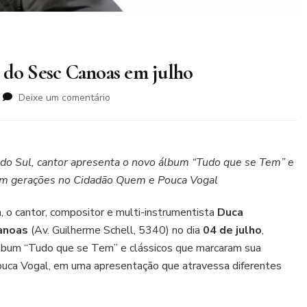
 do Sesc Canoas em julho
em
Deixe um comentário
Duca
Leindecker
sobe
ao
do Sul, cantor apresenta o novo álbum “Tudo que se Tem” e
palco
am gerações no Cidadão Quem e Pouca Vogal
do
Sesc
 o cantor, compositor e multi-instrumentista
Duca
Canoas
em
anoas
(Av. Guilherme Schell, 5340) no dia
04 de julho
,
julho
lbum “Tudo que se Tem” e clássicos que marcaram sua
ouca Vogal, em uma apresentação que atravessa diferentes