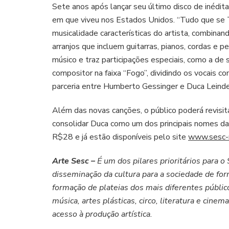
Sete anos após lançar seu último disco de inédit
em que viveu nos Estados Unidos. “Tudo que se T
musicalidade características do artista, combinan
arranjos que incluem guitarras, pianos, cordas e 
músico e traz participações especiais, como a de 
compositor na faixa “Fogo”, dividindo os vocais 
parceria entre Humberto Gessinger e Duca Leindec
Além das novas canções, o público poderá revisi
consolidar Duca como um dos principais nomes da 
R$28 e já estão disponíveis pelo site
www.sesc-r
Arte Sesc –
É um dos pilares prioritários para o
disseminação da cultura para a sociedade de fo
formação de plateias dos mais diferentes públic
música, artes plásticas, circo, literatura e cine
acesso à produção artística.