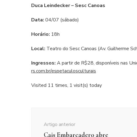
Duca Leindecker – Sesc Canoas
Data:
04/07 (sábado)
Horário:
18h
Local:
Teatro do Sesc Canoas (Av. Guilherme Sch
Ingressos:
A partir de R$28, disponíveis nas Un
rs.com.br/espetaculosculturais
Visited 11 times, 1 visit(s) today
Navegação
de
Artigo anterior
post
Cais Embarcadero abre