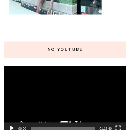
NO YOUTUBE
Tocador
de
vídeo
00:00
01:15:40