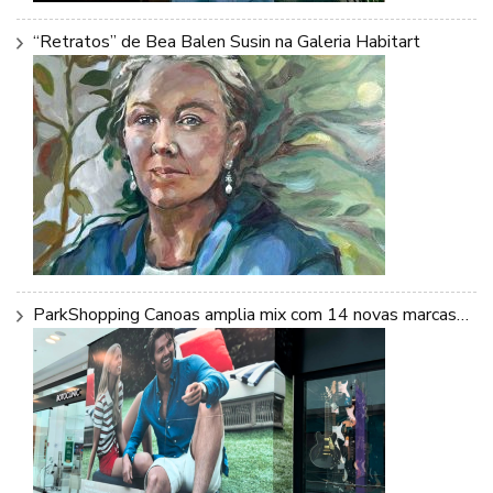
“Retratos” de Bea Balen Susin na Galeria Habitart
ParkShopping Canoas amplia mix com 14 novas marcas…