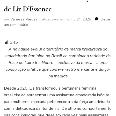
de Liz D’Essence
por
Vanessà Vargas
atualizado em
junho 24, 2026
Deixe
em
um comentário
Com
ingrediente
raro
345
da
A novidade evolui o território da marca precursora do
perfumaria
amadeirado feminino no Brasil ao combinar a raridade da
internacional,
Base de Laire Íris Nobre – exclusiva da marca – a uma
O
Boticário
construção olfativa que confere rastro marcante e dulçor
redefine
na medida
o
amadeirado
Desde 2020, Liz transformou a perfumaria feminina
feminino
brasileira ao apresentar uma assinatura amadeirada inédita
no
lançamento
para mulheres, marcada pelo encontro da força amadeirada
de
com a delicadeza da flor de Íris. De olho no comportamento
Liz
das consumidoras, que desejam cada vez mais assinaturas