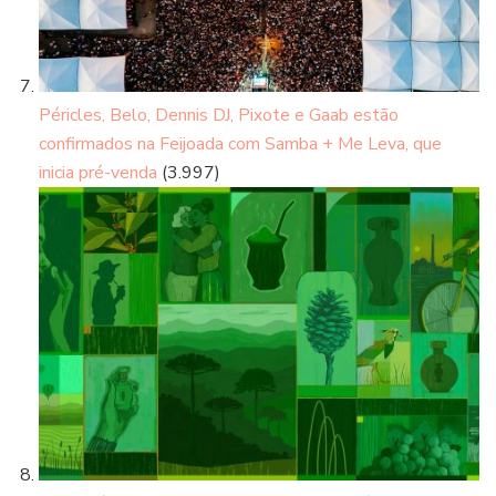
Péricles, Belo, Dennis DJ, Pixote e Gaab estão
confirmados na Feijoada com Samba + Me Leva, que
inicia pré-venda
(3.997)