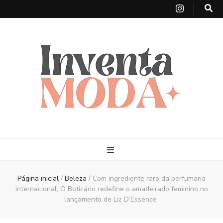
Página inicial
/
Beleza
/
Com ingrediente raro da perfumaria
internacional, O Boticário redefine o amadeirado feminino no
lançamento de Liz D’Essence