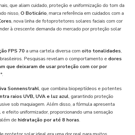
ais, que aliam cuidado, proteção e uniformização do tom da
oito
tonalidades,
ndo nisso,
O Boticário
, marca referência em cuidados com a
que
Cores
, nova linha de fotoprotetores solares faciais com cor
não
tender à crescente demanda do mercado por proteção solar
derrete
no
calor
eção FPS 70
a uma cartela diversa com
oito tonalidades
,
brasileiros. Pesquisas revelam o comportamento e
dores
am que deixaram de usar proteção com cor por
*
*.
iva Sonnenstrahl
, que combina biopeptídeos e potentes
ntra raios UVB, UVA e luz azul
, garantindo proteção
inclusive sob maquiagem. Além disso, a fórmula apresenta
al e efeito uniformizador, proporcionando uma sensação
 além de
hidratação por até 8 horas
.
 protetor solar ideal era uma dor real para muitos