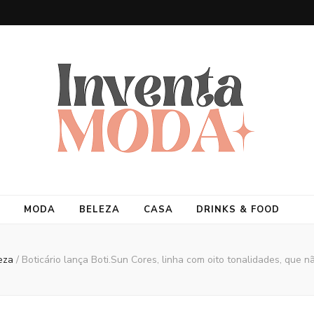
MODA
BELEZA
CASA
DRINKS & FOOD
eza
/
Boticário lança Boti.Sun Cores, linha com oito tonalidades, que n