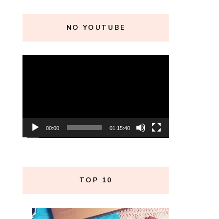
NO YOUTUBE
Tocador
de
vídeo
00:00
01:15:40
TOP 10