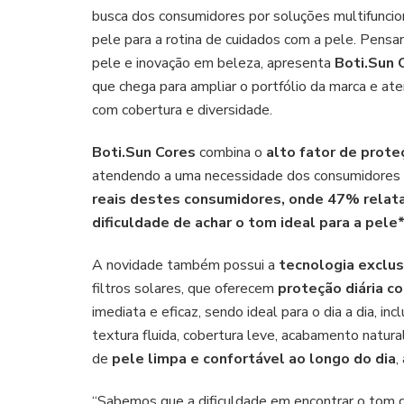
busca dos consumidores por soluções multifuncion
pele para a rotina de cuidados com a pele. Pensa
pele e inovação em beleza, apresenta
Boti.Sun 
que chega para ampliar o portfólio da marca e a
com cobertura e diversidade.
Boti.Sun Cores
combina o
alto fator de prot
atendendo a uma necessidade dos consumidores 
reais destes consumidores, onde 47% relat
dificuldade de achar o tom ideal para a pele
A novidade também possui a
tecnologia exclus
filtros solares, que oferecem
proteção diária co
imediata e eficaz, sendo ideal para o dia a dia, 
textura fluida, cobertura leve, acabamento natur
de
pele limpa e confortável ao longo do dia
,
“Sabemos que a dificuldade em encontrar o tom de