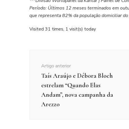
***Divisão Worldpanel da Kantar | Painel de C
Período: Últimos 12 meses terminados em outub
que representa 82% da população domiciliar do 
Visited 31 times, 1 visit(s) today
Navegação
de
Artigo anterior
post
Taís Araújo e Débora Bloch
estrelam “Quando Elas
Andam”, nova campanha da
Arezzo