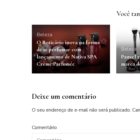
Você tam
Beleza
O Boticário inova na forma
Beleza
de se perfumar com
lançamento de Nativa SPA
Panvel r
Crème Parfumée
marca d
Deixe um comentário
O seu endereço de e-mail não será publicado.
Cam
Comentário