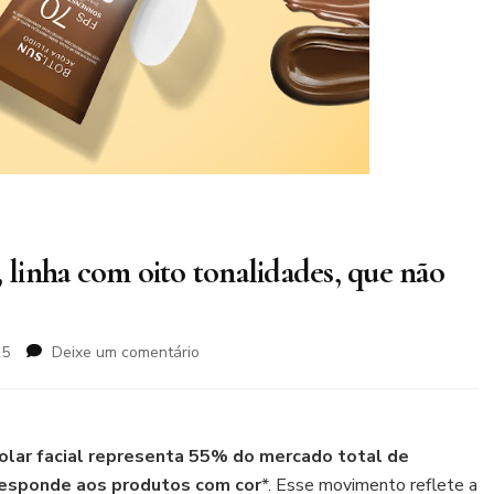
, linha com oito tonalidades, que não
em
25
Deixe um comentário
Boticário
lança
Boti.Sun
Cores,
olar facial representa 55% do mercado total de
linha
responde aos produtos com cor
*. Esse movimento reflete a
com