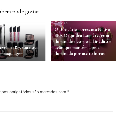
bém pode gostar...
Beleza
O Boticário apresenta Nativa
SPA Orquídea Lumière, com
iluminador corporal inédito e
evela 24&7, sua nova
ação que mantém a pele
e maquiagem
iluminada por até 10 horas¹
pos obrigatórios são marcados com
*