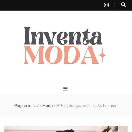
Página inicial
/
Moda
/
9ª Edição Iguatemi Talks Fashion