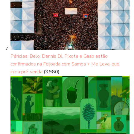
Péricles, Belo, Dennis DJ, Pixote e Gaab estão
confirmados na Feijoada com Samba + Me Leva, que
inicia pré-venda
(3.980)