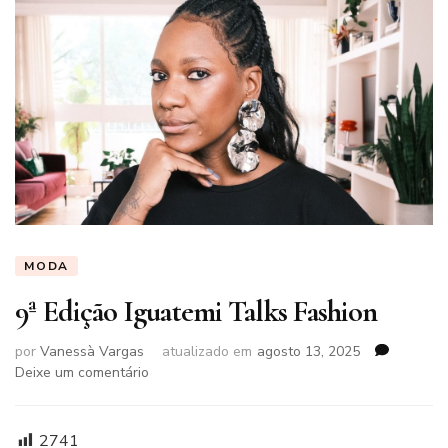
MODA
9ª Edição Iguatemi Talks Fashion
por
Vanessà Vargas
atualizado em
agosto 13, 2025
em
Deixe um comentário
9ª
Edição
Iguatemi
2741