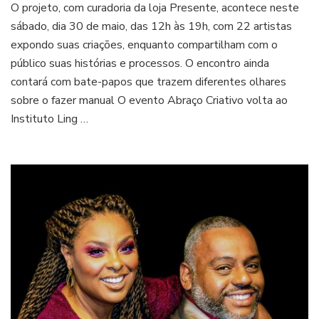
O projeto, com curadoria da loja Presente, acontece neste
Abraço
Criativo
sábado, dia 30 de maio, das 12h às 19h, com 22 artistas
une
expondo suas criações, enquanto compartilham com o
designers
público suas histórias e processos. O encontro ainda
e
contará com bate-papos que trazem diferentes olhares
artesãos
no
sobre o fazer manual O evento Abraço Criativo volta ao
Instituto
Instituto Ling …
Ling