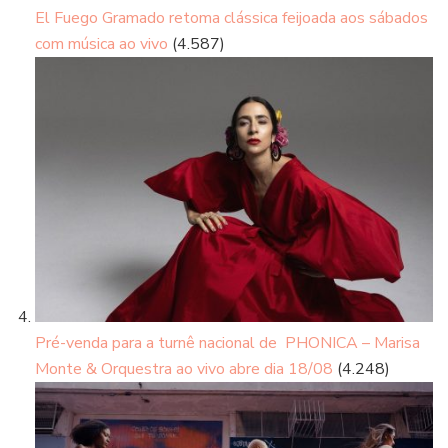
El Fuego Gramado retoma clássica feijoada aos sábados
com música ao vivo
(4.587)
Pré-venda para a turnê nacional de PHONICA – Marisa
Monte & Orquestra ao vivo abre dia 18/08
(4.248)