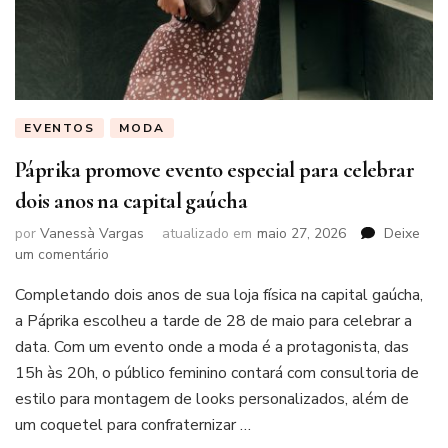
EVENTOS
MODA
Páprika promove evento especial para celebrar
dois anos na capital gaúcha
por
Vanessà Vargas
atualizado em
maio 27, 2026
Deixe
em
um comentário
Páprika
Completando dois anos de sua loja física na capital gaúcha,
promove
evento
a Páprika escolheu a tarde de 28 de maio para celebrar a
especial
data. Com um evento onde a moda é a protagonista, das
para
15h às 20h, o público feminino contará com consultoria de
celebrar
estilo para montagem de looks personalizados, além de
dois
anos
um coquetel para confraternizar …
na