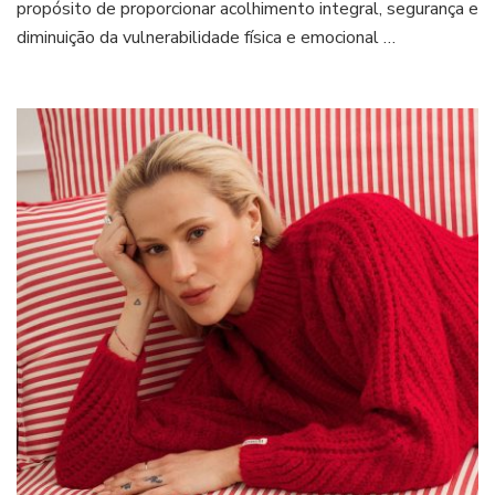
recuperação
propósito de proporcionar acolhimento integral, segurança e
de
diminuição da vulnerabilidade física e emocional …
pacientes
de
cirurgias
plásticas