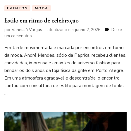
EVENTOS
MODA
Estilo em ritmo de celebração
por
Vanessà Vargas
atualizado em
junho 2, 2026
Deixe
em
um comentário
Estilo
Em tarde movimentada e marcada por encontros em torno
em
ritmo
da moda, André Mendes, sócio da Páprika, recebeu clientes,
de
convidadas, imprensa e amantes do universo fashion para
celebração
brindar os dois anos da loja física da grife em Porto Alegre.
Em uma atmosfera agradável e descontraída, o encontro
contou com consultoria de estilo para montagem de looks
…