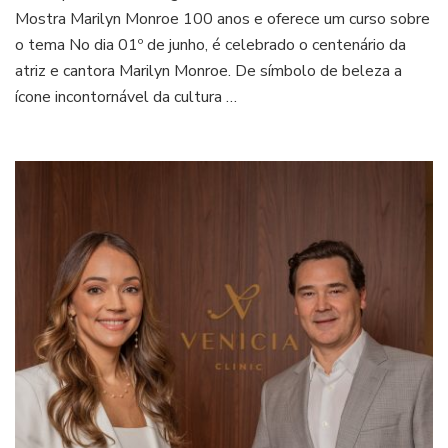
de
Mostra Marilyn Monroe 100 anos e oferece um curso sobre
Marilyn
o tema No dia 01º de junho, é celebrado o centenário da
Monroe
atriz e cantora Marilyn Monroe. De símbolo de beleza a
com
exposição,
ícone incontornável da cultura …
mostra
de
filmes
e
curso
sobre
o
ícone
da
cultura
pop