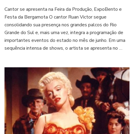
Ruan
Cantor se apresenta na Feira da Produção, ExpoBento e
Victor
confirma
Festa da Bergamota O cantor Ruan Victor segue
agenda
consolidando sua presença nos grandes palcos do Rio
em
Grande do Sul e, mais uma vez, integra a programação de
três
importantes eventos do estado no mês de junho. Em uma
grandes
eventos
sequência intensa de shows, o artista se apresenta no …
do
Rio
Grande
do
Sul