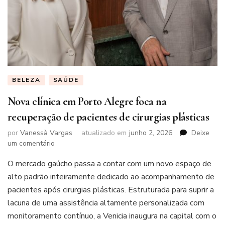
BELEZA
SAÚDE
Nova clínica em Porto Alegre foca na
recuperação de pacientes de cirurgias plásticas
por
Vanessà Vargas
atualizado em
junho 2, 2026
Deixe
em
um comentário
Nova
O mercado gaúcho passa a contar com um novo espaço de
clínica
em
alto padrão inteiramente dedicado ao acompanhamento de
Porto
pacientes após cirurgias plásticas. Estruturada para suprir a
Alegre
lacuna de uma assistência altamente personalizada com
foca
monitoramento contínuo, a Venicia inaugura na capital com o
na