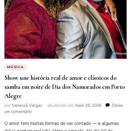
MÚSICA
Show une história real de amor e clássicos do
samba em noite de Dia dos Namorados em Porto
Alegre
por
Vanessà Vargas
atualizado em
maio 28, 2026
Deixe
em
um comentário
Show
O amor tem muitas formas de ser contado — e algumas
une
história
delas ganham melodia, ritmo e emoção. No dia 10 de