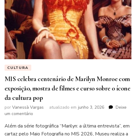
CULTURA
MIS celebra centenário de Marilyn Monroe com
exposição, mostra de filmes e curso sobre o ícone
da cultura pop
por
Vanessà Vargas
atualizado em
junho 3, 2026
Deixe
em
um comentário
MIS
Além da série fotográfica “Marilyn: a última entrevista”, em
celebra
centenário
cartaz pelo Maio Fotografia no MIS 2026, Museu realiza a