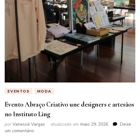
EVENTOS
MODA
Evento Abraço Criativo une designers e artesãos
no Instituto Ling
por
Vanessà Vargas
atualizado em
maio 29, 2026
Deixe
em
um comentário
Evento