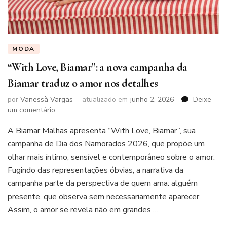
MODA
“With Love, Biamar”: a nova campanha da
Biamar traduz o amor nos detalhes
por
Vanessà Vargas
atualizado em
junho 2, 2026
Deixe
em
um comentário
“With
A Biamar Malhas apresenta “With Love, Biamar”, sua
Love,
Biamar”:
campanha de Dia dos Namorados 2026, que propõe um
a
olhar mais íntimo, sensível e contemporâneo sobre o amor.
nova
Fugindo das representações óbvias, a narrativa da
campanha
campanha parte da perspectiva de quem ama: alguém
da
Biamar
presente, que observa sem necessariamente aparecer.
traduz
Assim, o amor se revela não em grandes …
o
amor