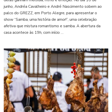
real
junho, Andréa Cavalheiro e André Nascimento sobem ao
de
palco do GREZZ, em Porto Alegre, para apresentar o
amor
show “Samba, uma história de amor!”, uma celebração
e
clássicos
afetiva que mistura romantismo e samba. A abertura da
do
casa acontece às 19h, com início …
samba
em
noite
de
Dia
dos
Namorados
em
Porto
Alegre