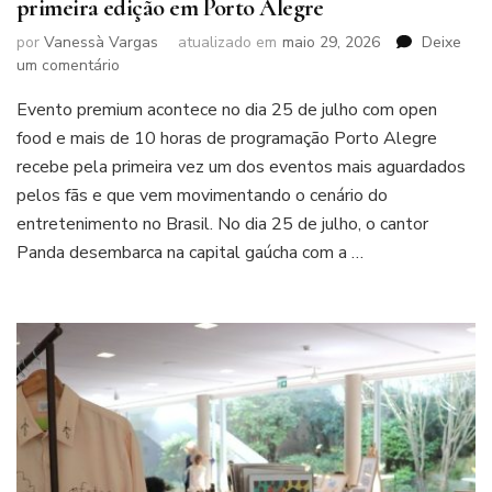
primeira edição em Porto Alegre
por
Vanessà Vargas
atualizado em
maio 29, 2026
Deixe
em
um comentário
Sucesso
Evento premium acontece no dia 25 de julho com open
pelo
Brasil,
food e mais de 10 horas de programação Porto Alegre
“Feijoada
recebe pela primeira vez um dos eventos mais aguardados
do
pelos fãs e que vem movimentando o cenário do
Panda”
entretenimento no Brasil. No dia 25 de julho, o cantor
terá
primeira
Panda desembarca na capital gaúcha com a …
edição
em
Porto
Alegre