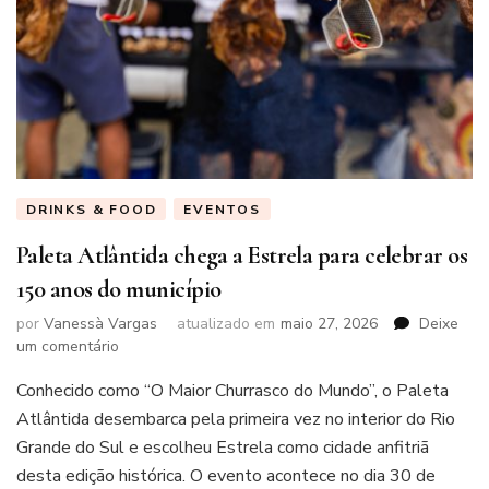
DRINKS & FOOD
EVENTOS
Paleta Atlântida chega a Estrela para celebrar os
150 anos do município
por
Vanessà Vargas
atualizado em
maio 27, 2026
Deixe
em
um comentário
Paleta
Conhecido como “O Maior Churrasco do Mundo”, o Paleta
Atlântida
chega
Atlântida desembarca pela primeira vez no interior do Rio
a
Grande do Sul e escolheu Estrela como cidade anfitriã
Estrela
desta edição histórica. O evento acontece no dia 30 de
para