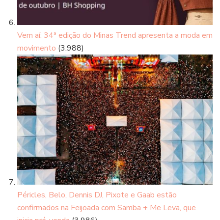
Vem aí: 34ª edição do Minas Trend apresenta a moda em
movimento
(3.988)
Péricles, Belo, Dennis DJ, Pixote e Gaab estão
confirmados na Feijoada com Samba + Me Leva, que