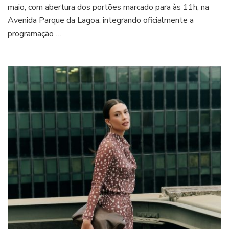
maio, com abertura dos portões marcado para às 11h, na
celebrar
os
Avenida Parque da Lagoa, integrando oficialmente a
150
programação …
anos
do
município